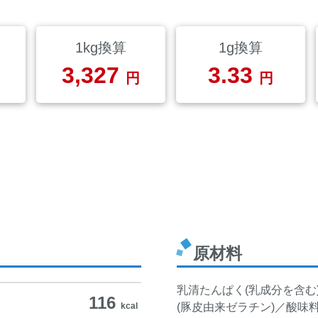
1kg換算
1g換算
3,327
3.33
円
円
原材料
乳清たんぱく(乳成分を含
116
kcal
(豚皮由来ゼラチン)／酸味