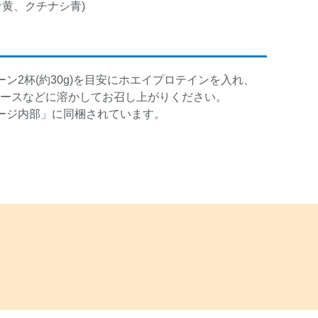
ナ黄、クチナシ青)
ン2杯(約30g)を目安にホエイプロテインを入れ、
はジュースなどに溶かしてお召し上がりください。
ージ内部」に同梱されています。