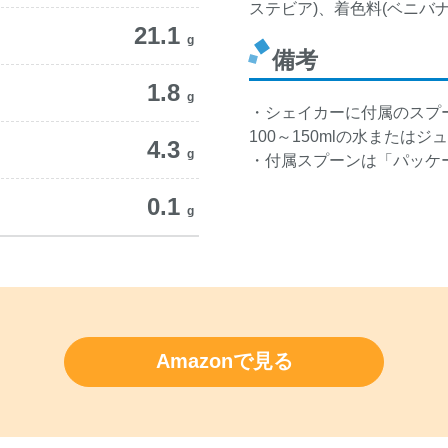
ステビア)、着色料(ベニバ
21.1
g
備考
1.8
g
・シェイカーに付属のスプー
100～150mlの水また
4.3
g
・付属スプーンは「パッケ
0.1
g
Amazonで見る